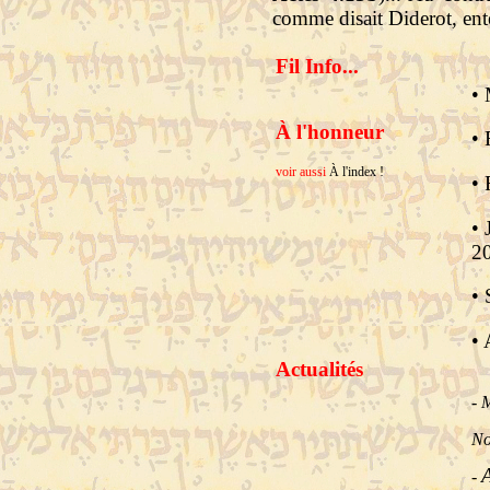
comme disait Diderot, ent
Fil Info...
•
À l'honneur
•
voir aussi
À l'index !
•
•
2
•
• 
Actualités
-
No
A
-