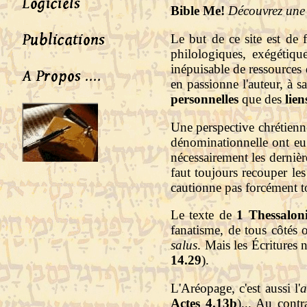
Bible Me!
Découvrez une 
Le but de ce site est de 
philologiques, exégétique
inépuisable de ressources d
en passionne l'auteur, à s
personnelles
que des
lien
Une perspective chrétienne
dénominationnelle ont eu 
nécessairement les dernière
faut toujours recouper le
cautionne pas forcément t
Le texte de
1 Thessaloni
fanatisme, de tous côtés o
salus
. Mais les Écritures 
14.29
).
L'Aréopage, c'est aussi l'
a
Actes 4.13b
)... Au contr