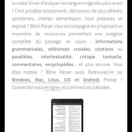
la volée. Envie d'analyser les langues originales plus avant
? C'est possible simplement : découvrez de plus dérivés,
synonymes, champs sémantiques. Vous préparez un
exposé ? Bible Parser vous accompagne en proposant un
ensemble de ressources permettant une exégèse
complète du passage en cours :
informations
grammaticales
,
références croisées
,
citations
ou
parallèles
,
intertextualité
,
critique textuelle
,
commentaires
,
encyclopédies
... et plus encore. Vous
êtes mobile ? Bible Parser aussi. Retrouvez-le sur
Windows, Mac, Linux,
iOS
et
Android
. Pressé ?
Connectez-vous
en ligne
, et commencez à étudier...