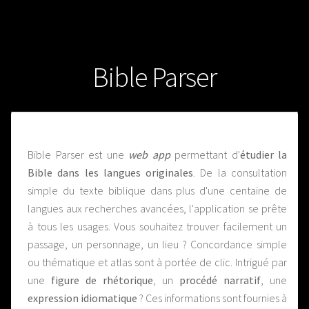
Bible Parser
Bible Parser est une
web app
permettant d'
étudier la
Bible dans les langues originales
. De la consultation
simple du texte biblique dans plus d'une centaine de
langues aux recherches avancées, l'application se prête
à tous les usages. Vous souhaitez trouver facilement un
passage, un personnage, un lieu ? Concordance simple
ou thématique et atlas sont à portée de clic. Intrigué par
une
figure de rhétorique
, un
procédé narratif
, une
expression idiomatique
? Ces informations sont fournies à