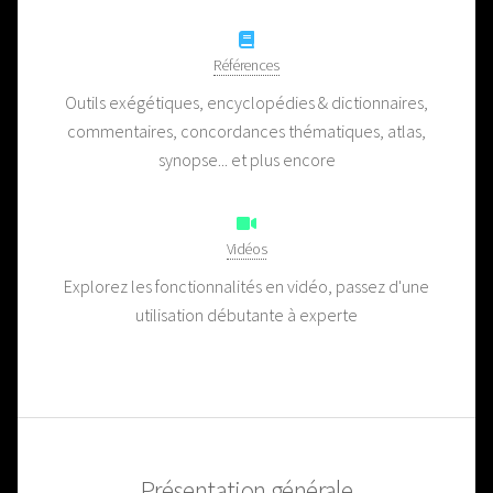
Références
Outils exégétiques, encyclopédies & dictionnaires,
commentaires, concordances thématiques, atlas,
synopse... et plus encore
Vidéos
Explorez les fonctionnalités en vidéo, passez d'une
utilisation débutante à experte
Présentation générale