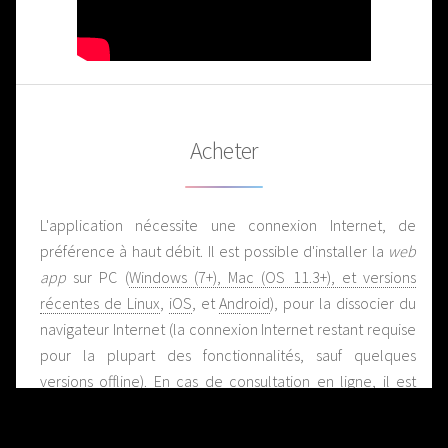
Acheter
L'application nécessite une connexion Internet, de
préférence à haut débit. Il est possible d'installer la
web
app
sur PC (
Windows (7+), Mac (OS 11.3+), et versions
récentes de Linux
,
iOS
, et
Android
), pour la dissocier du
navigateur Internet (la connexion Internet restant requise
pour la plupart des fonctionnalités, sauf quelques
versions offline
). En cas de consultation en ligne, il est
conseillé d'utiliser Google Chrome, Microsoft Edge ou
Mozilla Firefox. Pour les smartphones ou tablettes, un